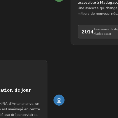
accessible à Madagasc
Une avancée qui change l
milliers de nouveau-nés.
1ère année de dé
2014
Madagascar
sation de jour —
l HJRA d'Antananarivo, un
on est aménagé en centre
dié aux drépanocytaires.