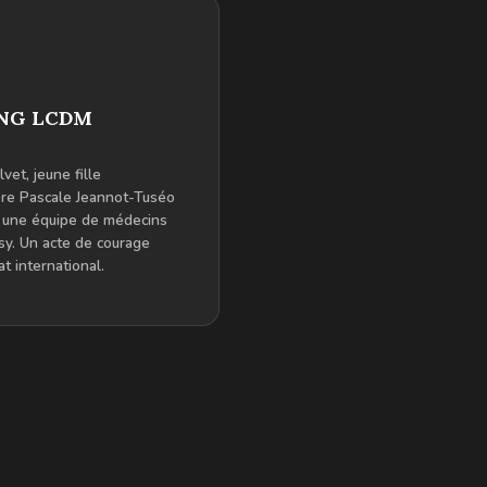
'ONG LCDM
lvet, jeune fille
ère Pascale Jeannot-Tuséo
ec une équipe de médecins
y. Un acte de courage
 international.