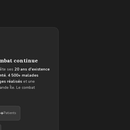
ombat continue
ête ses
20 ans d'existence
nté
,
4 500+ malades
ges réalisés
et une
ande Île. Le combat
0+
Patients