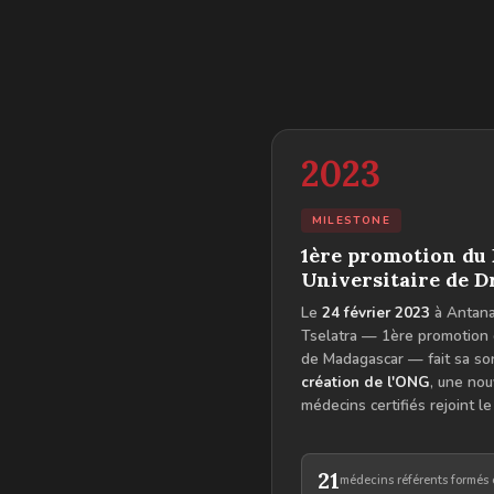
2023
MILESTONE
1ère promotion du
Universitaire de 
Le
24 février 2023
à Antana
Tselatra — 1ère promotion
de Madagascar — fait sa sor
création de l'ONG
, une nou
médecins certifiés rejoint l
21
médecins référents formés e