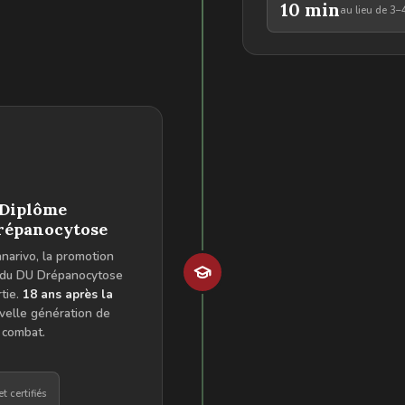
10 min
au lieu de 3
 Diplôme
Drépanocytose
narivo, la promotion
 du DU Drépanocytose
tie.
18 ans après la
velle génération de
e combat.
t certifiés