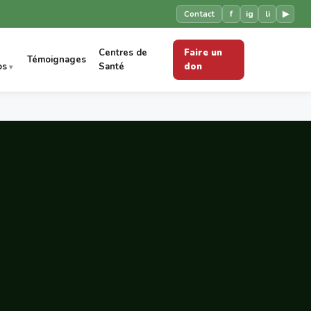
f
ig
li
▶
Contact
Centres de
Faire un
Témoignages
os
Santé
don