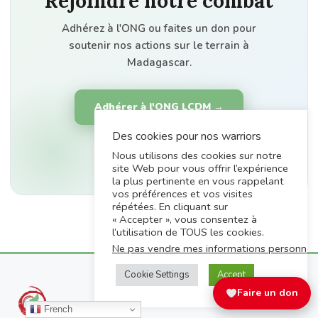
Rejoindre notre combat
Adhérez à l'ONG ou faites un don pour
soutenir nos actions sur le terrain à
Madagascar.
Adhérer à l'ONG LCDM →
Des cookies pour nos warriors
Faire un don
Nous utilisons des cookies sur notre
site Web pour vous offrir l’expérience
la plus pertinente en vous rappelant
vos préférences et vos visites
répétées. En cliquant sur
« Accepter », vous consentez à
l’utilisation de TOUS les cookies.
Ne pas vendre mes informations personnel
Cookie Settings
Accept
Faire un don
LCDM
SOLIMAD
French