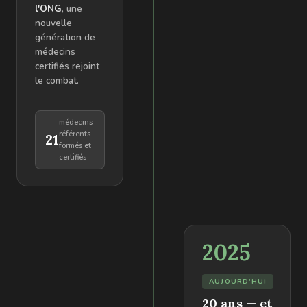
l'ONG
, une
nouvelle
génération de
médecins
certifiés rejoint
le combat.
médecins
référents
21
formés et
certifiés
2025
AUJOURD'HUI
20 ans — et