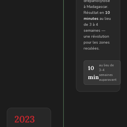
drépanocytose
à Madagascar.
Résultat en
10
minutes
au lieu
de 3 à 4
semaines —
une révolution
pour les zones
reculées.
au lieu de
10
3–4
semaines
min
auparavant
2023