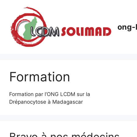
Aller
au
contenu
ong-
Formation
Formation par l’ONG LCDM sur la
Drépanocytose à Madagascar
Bravo à nos médecins