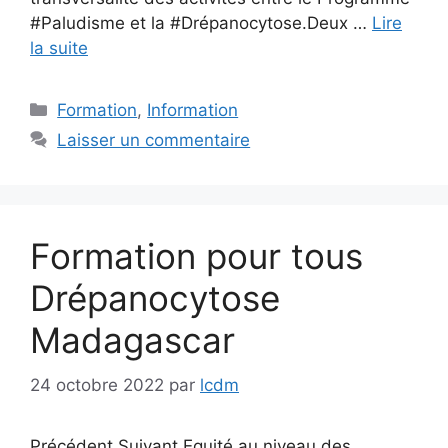
#Paludisme et la #Drépanocytose.Deux …
Lire
la suite
Catégories
Formation
,
Information
Laisser un commentaire
Formation pour tous
Drépanocytose
Madagascar
24 octobre 2022
par
lcdm
Précédent Suivant Equité au niveau des