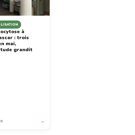
ILISATION
ocytose à
scar : trois
en mai,
étude grandit
26
→