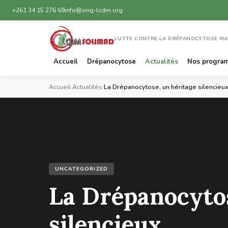
+261 34 15 276 69
info@ong-lcdm.org
LUTTE CONTRE LA DRÉPANOCYTOSE M
Accueil
Drépanocytose
Actualités
Nos progra
Accueil
›
Actualités
›
La Drépanocytose, un héritage silencieu
UNCATEGORIZED
La Drépanocytos
silencieux