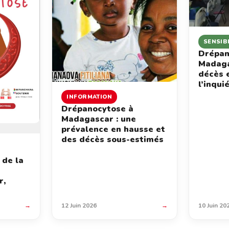
SENSIB
Drépan
Madaga
décès 
l’inqui
INFORMATION
Drépanocytose à
Madagascar : une
prévalence en hausse et
des décès sous-estimés
 de la
r,
→
12 Juin 2026
→
10 Juin 20