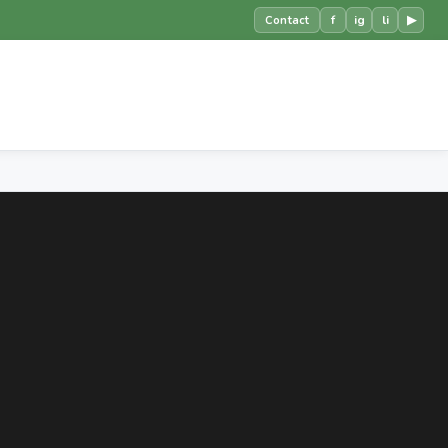
f
ig
li
▶
Contact