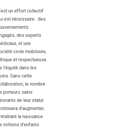
’est un effort collectif
ui est nécessaire : des
ouvernements
ngagés, des experts
édicaux, et une
ociété civile mobilisée,
thique et respectueuse
e l’équité dans les
oins. Sans cette
ollaboration, le nombre
e porteurs sains
gnorants de leur statut
ontinuera d’augmenter,
ntraînant la naissance
e millions d’enfants