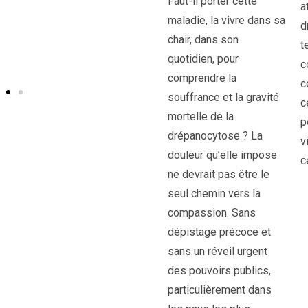
Faut-il porter cette
a
maladie, la vivre dans sa
d
chair, dans son
t
quotidien, pour
c
comprendre la
c
souffrance et la gravité
c
mortelle de la
p
drépanocytose ? La
v
douleur qu’elle impose
c
ne devrait pas être le
seul chemin vers la
compassion. Sans
dépistage précoce et
sans un réveil urgent
des pouvoirs publics,
particulièrement dans