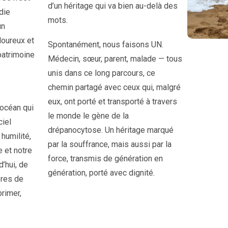
d’un héritage qui va bien au-delà des
die
mots.
un
loureux et
Spontanément, nous faisons UN.
 patrimoine
Médecin, sœur, parent, malade — tous
e
unis dans ce long parcours, ce
chemin partagé avec ceux qui, malgré
eux, ont porté et transporté à travers
 océan qui
le monde le gène de la
ciel
drépanocytose. Un héritage marqué
 humilité,
par la souffrance, mais aussi par la
e et notre
force, transmis de génération en
d’hui, de
génération, porté avec dignité.
bres de
primer,