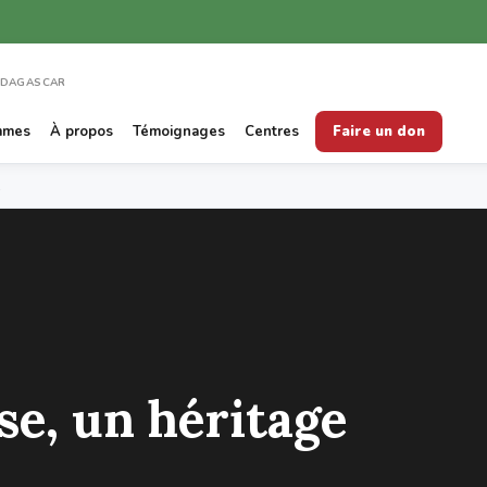
ADAGASCAR
mmes
À propos
Témoignages
Centres
Faire un don
x
e, un héritage