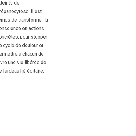
tteints de
répanocytose. Il est
emps de transformer la
onscience en actions
oncrètes, pour stopper
e cycle de douleur et
ermettre à chacun de
ivre une vie libérée de
e fardeau héréditaire.