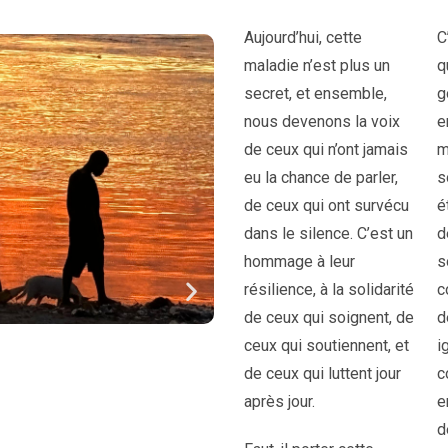
Aujourd’hui, cette
C
maladie n’est plus un
q
secret, et ensemble,
g
nous devenons la voix
e
de ceux qui n’ont jamais
m
eu la chance de parler,
s
de ceux qui ont survécu
é
dans le silence. C’est un
d
hommage à leur
s
résilience, à la solidarité
c
de ceux qui soignent, de
d
ceux qui soutiennent, et
i
de ceux qui luttent jour
c
après jour.
e
d