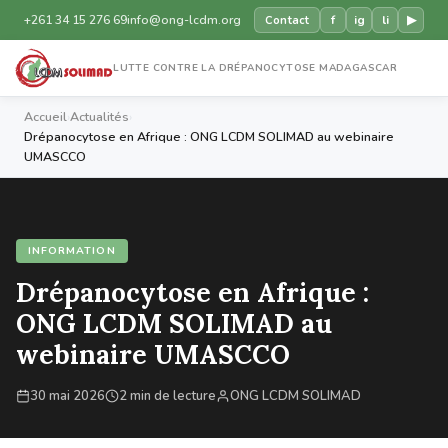
+261 34 15 276 69
info@ong-lcdm.org
f
ig
li
▶
Contact
LUTTE CONTRE LA DRÉPANOCYTOSE MADAGASCAR
Accueil
›
Actualités
›
Drépanocytose en Afrique : ONG LCDM SOLIMAD au webinaire
UMASCCO
INFORMATION
Drépanocytose en Afrique :
ONG LCDM SOLIMAD au
webinaire UMASCCO
30 mai 2026
2 min de lecture
ONG LCDM SOLIMAD