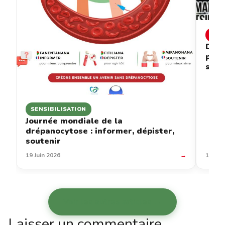
INF
Drép
prév
sous
SENSIBILISATION
Journée mondiale de la
drépanocytose : informer, dépister,
soutenir
19 Juin 2026
→
12 Jui
Voir les autres articles →
Laisser un commentaire