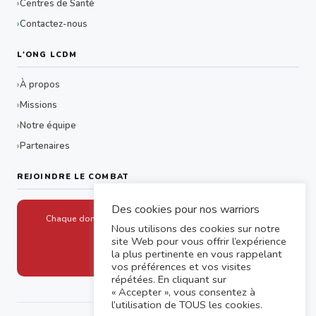
Centres de Santé
Contactez-nous
L'ONG LCDM
À propos
Missions
Notre équipe
Partenaires
REJOINDRE LE COMBAT
Des cookies pour nos warriors
Chaque don aide un drépanocytaire à accéder aux soins
Nous utilisons des cookies sur notre
site Web pour vous offrir l’expérience
Faire un don
la plus pertinente en vous rappelant
vos préférences et vos visites
répétées. En cliquant sur
« Accepter », vous consentez à
l’utilisation de TOUS les cookies.