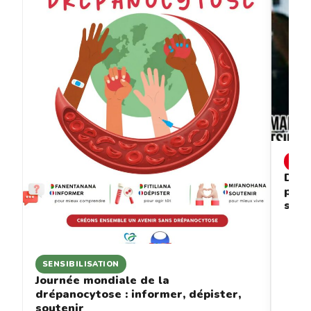
INF
Drép
prév
sous
SENSIBILISATION
Journée mondiale de la
drépanocytose : informer, dépister,
soutenir