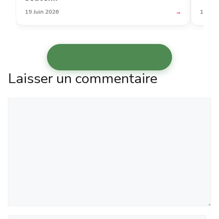
19 Juin 2026
→
12 Jui
Voir les autres articles →
Laisser un commentaire