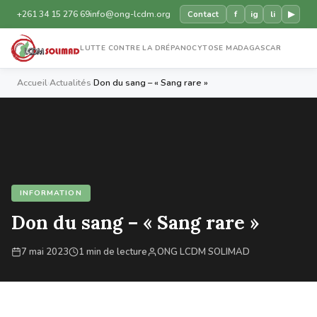
+261 34 15 276 69
info@ong-lcdm.org
f
ig
li
▶
Contact
LUTTE CONTRE LA DRÉPANOCYTOSE MADAGASCAR
Accueil
›
Actualités
›
Don du sang – « Sang rare »
INFORMATION
Don du sang – « Sang rare »
7 mai 2023
1 min de lecture
ONG LCDM SOLIMAD