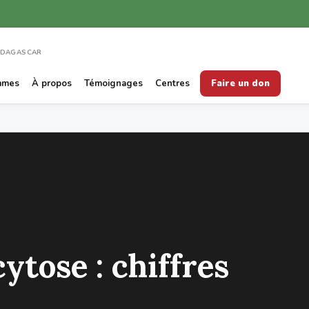
ADAGASCAR
mmes
À propos
Témoignages
Centres
Faire un don
ytose : chiffres