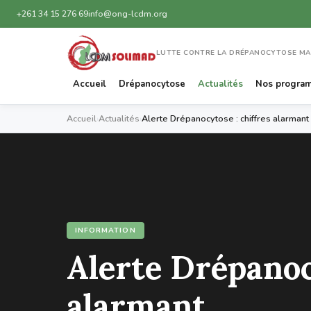
+261 34 15 276 69
info@ong-lcdm.org
LUTTE CONTRE LA DRÉPANOCYTOSE M
Accueil
Drépanocytose
Actualités
Nos progra
Accueil
›
Actualités
›
Alerte Drépanocytose : chiffres alarmant
INFORMATION
Alerte Drépanoc
alarmant