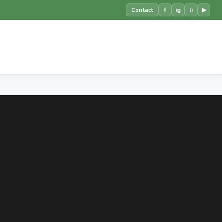
f
ig
li
▶
Contact