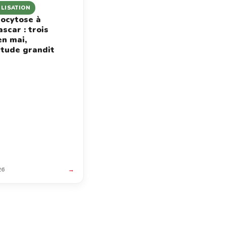
ILISATION
ocytose à
scar : trois
en mai,
étude grandit
26
→