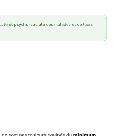
cale et psycho-sociale
des malades et de leurs
e ne sont pas toujours équipés du
minimum