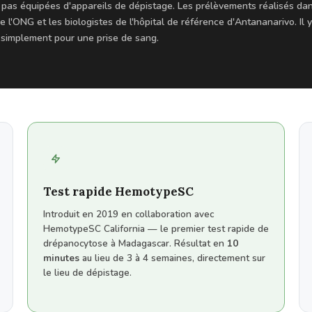
 pas équipées d'appareils de dépistage. Les prélèvements réalisés dan
e l'ONG et les biologistes de l'hôpital de référence d'Antananarivo. Il
r simplement pour une prise de sang.
Test rapide HemotypeSC
Introduit en 2019 en collaboration avec
HemotypeSC California — le premier test rapide de
drépanocytose à Madagascar. Résultat en
10
minutes
au lieu de 3 à 4 semaines, directement sur
le lieu de dépistage.