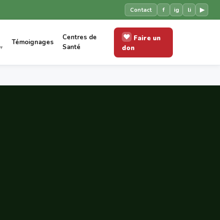
f
ig
li
▶
Contact
Centres de
Faire un
Témoignages
Santé
don