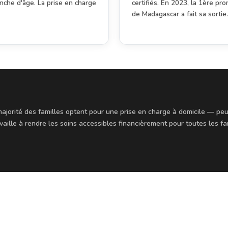
anche d'âge. La prise en charge
certifiés. En 2023, la 1ère p
de Madagascar a fait sa sortie.
 majorité des familles optent pour une prise en charge à domicile — 
ille à rendre les soins accessibles financièrement pour toutes les fami