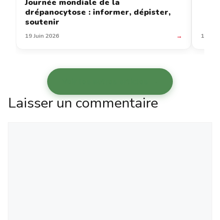
Journée mondiale de la
drépanocytose : informer, dépister,
soutenir
19 Juin 2026
→
12 Jui
Voir les autres articles →
Laisser un commentaire