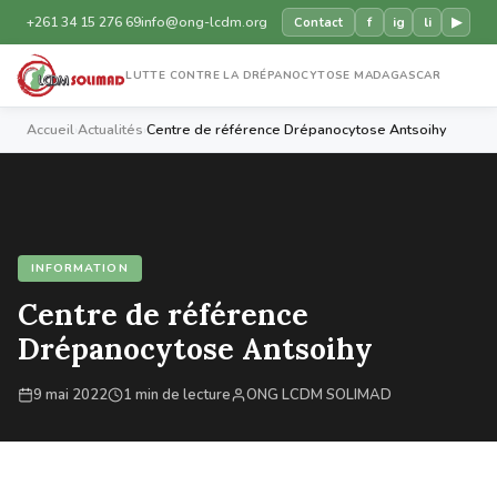
+261 34 15 276 69
info@ong-lcdm.org
f
ig
li
▶
Contact
LUTTE CONTRE LA DRÉPANOCYTOSE MADAGASCAR
Accueil
›
Actualités
›
Centre de référence Drépanocytose Antsoihy
INFORMATION
Centre de référence
Drépanocytose Antsoihy
9 mai 2022
1 min de lecture
ONG LCDM SOLIMAD