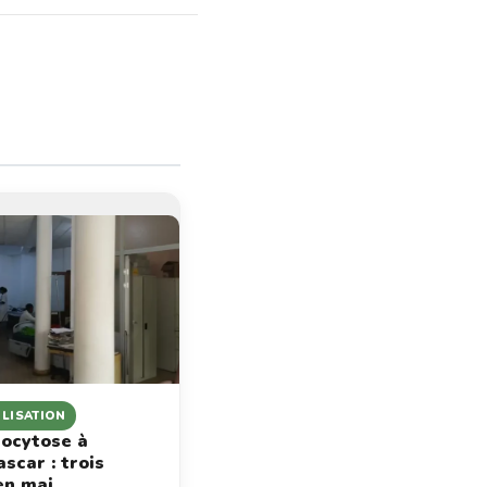
ILISATION
ocytose à
scar : trois
en mai,