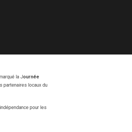
marqué la J
ournée
es partenaires locaux du
l’indépendance pour les