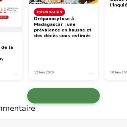
l’inqui
INFORMATION
Drépanocytose à
Madagascar : une
prévalence en hausse et
des décès sous-estimés
 de la
r,
→
12 Juin 2026
→
10 Juin 20
Voir les autres articles →
mmentaire