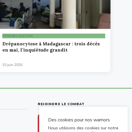
SENSIBILISATION
Drépanocytose à Madagascar : trois décès
en mai, l’inquiétude grandit
10 juin 2026
REJOINDRE LE COMBAT
Des cookies pour nos warriors
Chaque don aide un drépanocytaire
à accéder aux soins
Nous utilisons des cookies sur notre