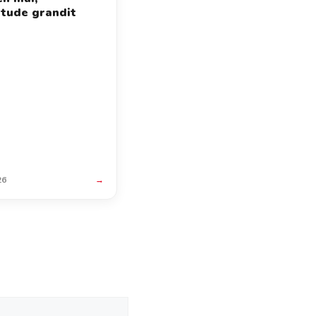
étude grandit
26
→