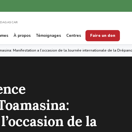
ADAGASCAR
mmes
À propos
Témoignages
Centres
Faire un don
sina: Manifestation a l’occasion de la Journée internationale de la Drépan
ence
Toamasina:
l’occasion de la