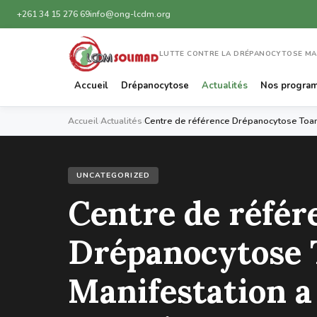
+261 34 15 276 69
info@ong-lcdm.org
LUTTE CONTRE LA DRÉPANOCYTOSE M
Accueil
Drépanocytose
Actualités
Nos progra
Accueil
›
Actualités
›
Centre de référence Drépanocytose Toama
UNCATEGORIZED
Centre de référ
Drépanocytose 
Manifestation a 