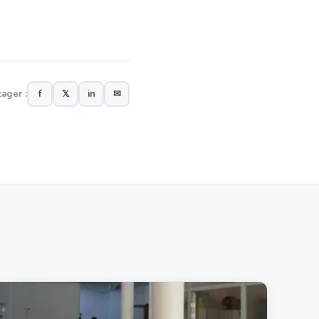
tager :
f
𝕏
in
✉