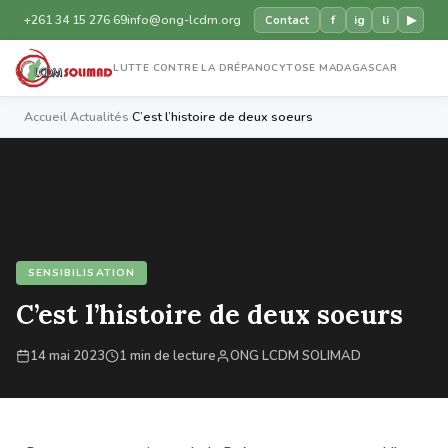
+261 34 15 276 69
info@ong-lcdm.org
f
ig
li
▶
Contact
LUTTE CONTRE LA DRÉPANOCYTOSE MADAGASCAR
Accueil
›
Actualités
›
C’est l’histoire de deux soeurs
SENSIBILISATION
C’est l’histoire de deux soeurs
14 mai 2023
1 min de lecture
ONG LCDM SOLIMAD