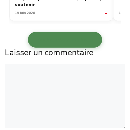
soutenir
19 Juin 2026
→
12 Jui
Voir les autres articles →
Laisser un commentaire