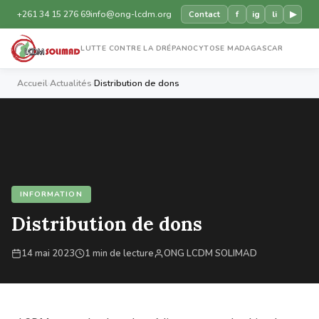
+261 34 15 276 69
info@ong-lcdm.org
f
ig
li
▶
Contact
LUTTE CONTRE LA DRÉPANOCYTOSE MADAGASCAR
Accueil
›
Actualités
›
Distribution de dons
INFORMATION
Distribution de dons
14 mai 2023
1 min de lecture
ONG LCDM SOLIMAD