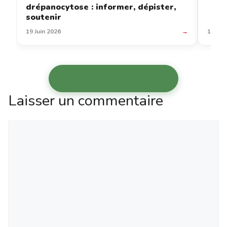
drépanocytose : informer, dépister,
soutenir
19 Juin 2026
→
12 Jui
Voir les autres articles →
Laisser un commentaire