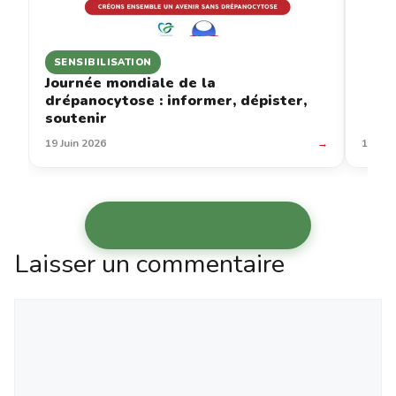
SENSIBILISATION
Journée mondiale de la
drépanocytose : informer, dépister,
soutenir
19 Juin 2026
→
12 Jui
Voir les autres articles →
Laisser un commentaire