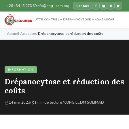
+261 34 15 276 69
info@ong-lcdm.org
f
ig
li
▶
Contact
LUTTE CONTRE LA DRÉPANOCYTOSE MADAGASCAR
Accueil
›
Actualités
›
Drépanocytose et réduction des coûts
INFORMATION
Drépanocytose et réduction des
coûts
14 mai 2023
1 min de lecture
ONG LCDM SOLIMAD