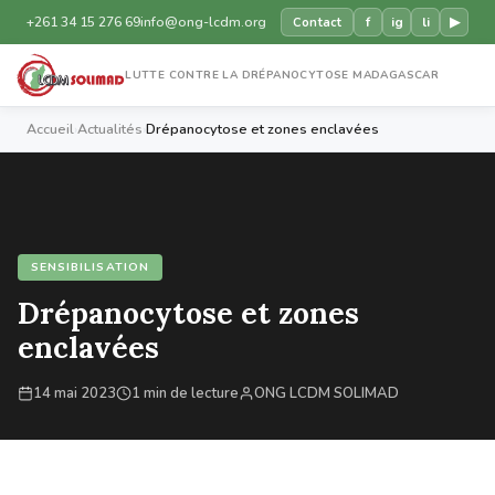
+261 34 15 276 69
info@ong-lcdm.org
f
ig
li
▶
Contact
LUTTE CONTRE LA DRÉPANOCYTOSE MADAGASCAR
Accueil
›
Actualités
›
Drépanocytose et zones enclavées
SENSIBILISATION
Drépanocytose et zones
enclavées
14 mai 2023
1 min de lecture
ONG LCDM SOLIMAD