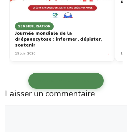
sous
SENSIBILISATION
Journée mondiale de la
drépanocytose : informer, dépister,
soutenir
19 Juin 2026
→
12 Jui
Voir les autres articles →
Laisser un commentaire