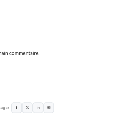
hain commentaire.
tager :
f
𝕏
in
✉