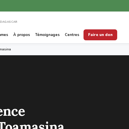
ADAGASCAR
mmes
À propos
Témoignages
Centres
Faire un don
masina
ence
Toamasina