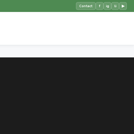
f
ig
li
▶
Contact