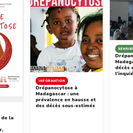
SENSIB
Drépan
Madaga
décès 
l’inqui
INFORMATION
Drépanocytose à
Madagascar : une
prévalence en hausse et
des décès sous-estimés
 de la
r,