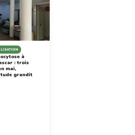
ILISATION
ocytose à
scar : trois
en mai,
étude grandit