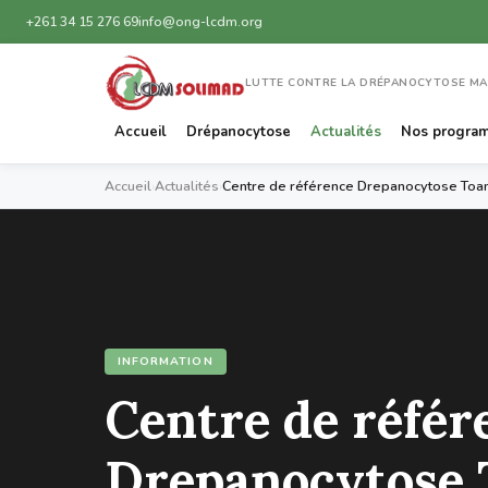
+261 34 15 276 69
info@ong-lcdm.org
LUTTE CONTRE LA DRÉPANOCYTOSE M
Accueil
Drépanocytose
Actualités
Nos progra
Accueil
›
Actualités
›
Centre de référence Drepanocytose Toa
INFORMATION
Centre de référ
Drepanocytose 