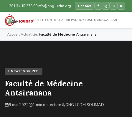
+261 34 15 276 69
info@ong-lcdm.org
f
ig
li
▶
Contact
LUTTE CONTRE LA DRÉPANOCYTOSE MADAGASCAR
Accueil
›
Actualités
›
Faculté de Médecine Antsiranana
UNCATEGORIZED
Faculté de Médecine
Antsiranana
9 mai 2022
1 min de lecture
ONG LCDM SOLIMAD