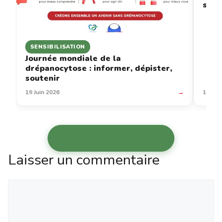
sous
SENSIBILISATION
Journée mondiale de la
drépanocytose : informer, dépister,
soutenir
19 Juin 2026
→
12 Jui
Voir les autres articles →
Laisser un commentaire