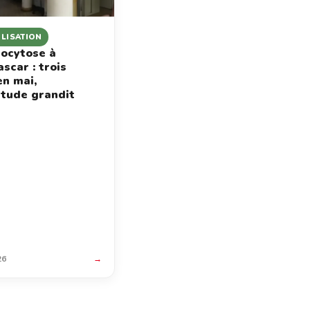
ILISATION
ocytose à
scar : trois
en mai,
étude grandit
26
→