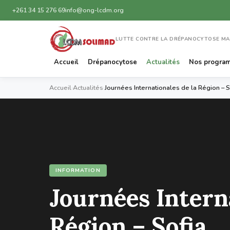
+261 34 15 276 69
info@ong-lcdm.org
LUTTE CONTRE LA DRÉPANOCYTOSE M
Accueil
Drépanocytose
Actualités
Nos progra
Accueil
›
Actualités
›
Journées Internationales de la Région – S
INFORMATION
Journées Interna
Région – Sofia