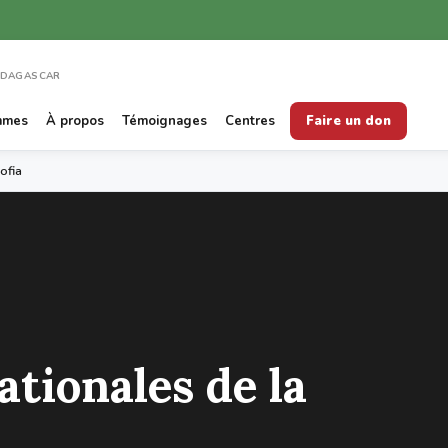
ADAGASCAR
mmes
À propos
Témoignages
Centres
Faire un don
ofia
tionales de la