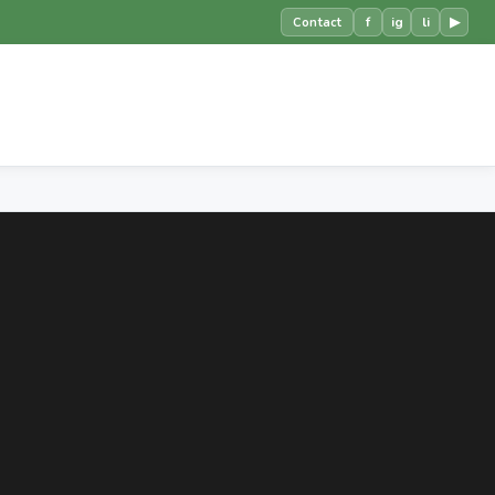
f
ig
li
▶
Contact