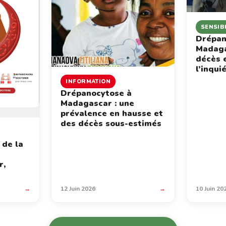
SENSIB
Drépan
Madaga
décès 
l’inqui
INFORMATION
Drépanocytose à
Madagascar : une
prévalence en hausse et
des décès sous-estimés
 de la
r,
→
12 Juin 2026
→
10 Juin 20