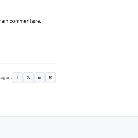
hain commentaire.
tager :
f
𝕏
in
✉