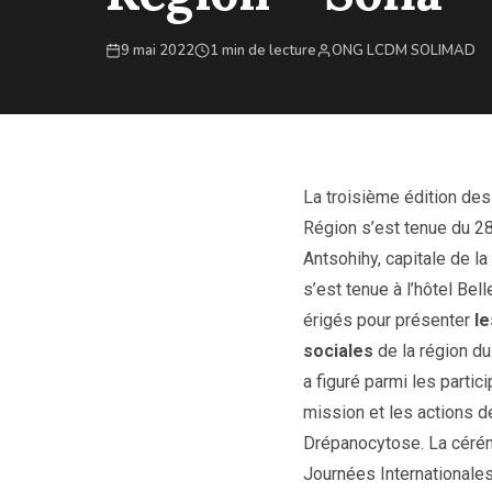
9 mai 2022
1 min de lecture
ONG LCDM SOLIMAD
La troisième édition des
Région s’est tenue du 28
Antsohihy, capitale de la
s’est tenue à l’hôtel Be
érigés pour présenter
le
sociales
de la région 
a figuré parmi les partic
mission et les actions de
Drépanocytose. La cérém
Journées Internationales