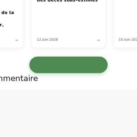
des décès sous-estimés
 de la
r,
→
12 Juin 2026
→
10 Juin 20
Voir les autres articles →
mmentaire