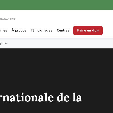
ADAGASCAR
mmes
À propos
Témoignages
Centres
Faire un don
cytose
nationale de la