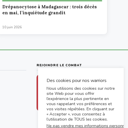
Drépanocytose à Madagascar : trois décès
en mai, l’inquiétude grandit
10 juin 2026
REJOINDRE LE COMBAT
Des cookies pour nos warriors
Chaque don aide un drépanocytaire
à accéder aux soins
Nous utilisons des cookies sur notre
site Web pour vous offrir
Faire un don
l’expérience la plus pertinente en
vous rappelant vos préférences et
vos visites répétées. En cliquant sur
« Accepter », vous consentez à
l’utilisation de TOUS les cookies.
Ne pas vendre mes informations personnel