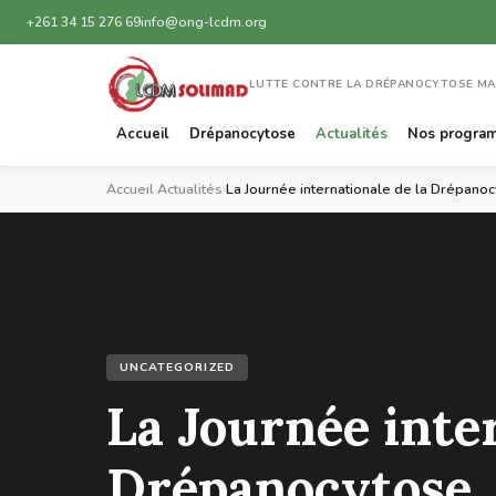
+261 34 15 276 69
info@ong-lcdm.org
LUTTE CONTRE LA DRÉPANOCYTOSE M
Accueil
Drépanocytose
Actualités
Nos progra
Accueil
›
Actualités
›
La Journée internationale de la Drépano
UNCATEGORIZED
La Journée inter
Drépanocytose