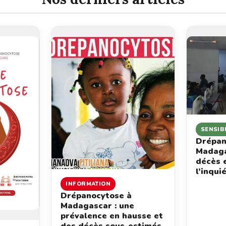
SENSIB
Drépan
Madaga
décès 
l’inqui
INFORMATION
Drépanocytose à
Madagascar : une
prévalence en hausse et