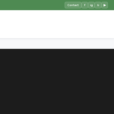
f
ig
li
▶
Contact