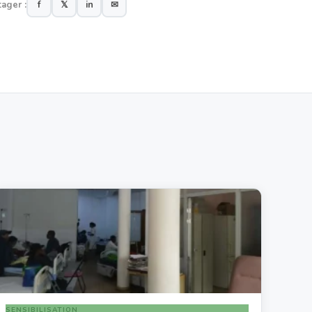
tager :
f
𝕏
in
✉
SENSIBILISATION