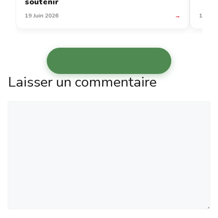
soutenir
19 Juin 2026
→
12 Jui
Voir les autres articles →
Laisser un commentaire