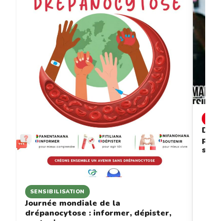
INF
Drép
prév
sous
SENSIBILISATION
Journée mondiale de la
drépanocytose : informer, dépister,