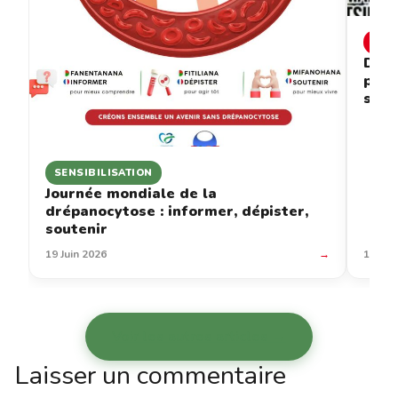
INF
Drép
prév
sous
SENSIBILISATION
Journée mondiale de la
drépanocytose : informer, dépister,
soutenir
19 Juin 2026
→
12 Jui
Voir les autres articles →
Laisser un commentaire