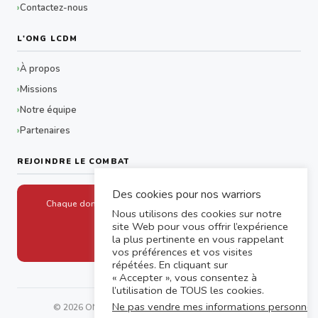
Contactez-nous
L'ONG LCDM
À propos
Missions
Notre équipe
Partenaires
REJOINDRE LE COMBAT
Des cookies pour nos warriors
Chaque don aide un drépanocytaire à accéder aux soins
Nous utilisons des cookies sur notre
site Web pour vous offrir l’expérience
Faire un don
la plus pertinente en vous rappelant
vos préférences et vos visites
répétées. En cliquant sur
« Accepter », vous consentez à
l’utilisation de TOUS les cookies.
Ne pas vendre mes informations personnel
© 2026 ONG LCDM SOLIMAD — Tous droits réservés