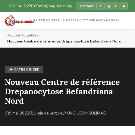
+261 34 15 276 69
info@ong-lcdm.org
f
ig
li
▶
Contact
LUTTE CONTRE LA DRÉPANOCYTOSE MADAGASCAR
Accueil
›
Actualités
›
Nouveau Centre de référence Drepanocytose Befandriana Nord
UNCATEGORIZED
Nouveau Centre de référence
Drepanocytose Befandriana
Nord
9 mai 2022
1 min de lecture
ONG LCDM SOLIMAD