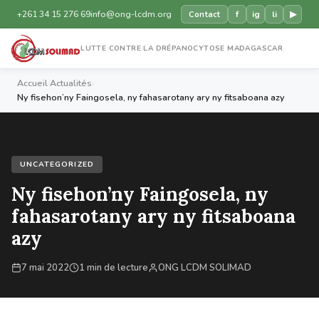
+261 34 15 276 69
info@ong-lcdm.org
f
ig
li
▶
Contact
LUTTE CONTRE LA DRÉPANOCYTOSE MADAGASCAR
Accueil
›
Actualités
›
Ny fisehon’ny Faingosela, ny fahasarotany ary ny fitsaboana azy
UNCATEGORIZED
Ny fisehon’ny Faingosela, ny
fahasarotany ary ny fitsaboana
azy
7 mai 2022
1 min de lecture
ONG LCDM SOLIMAD