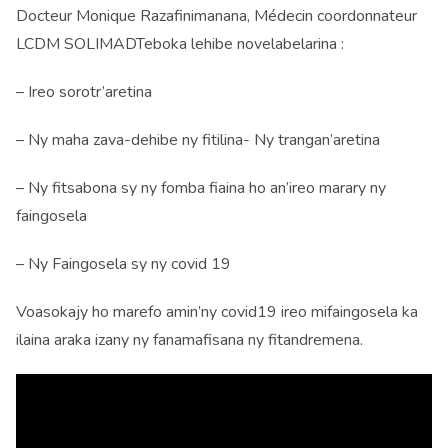
Docteur Monique Razafinimanana, Médecin coordonnateur
LCDM SOLIMADTeboka lehibe novelabelarina :
– Ireo sorotr’aretina
– Ny maha zava-dehibe ny fitilina- Ny trangan’aretina
– Ny fitsabona sy ny fomba fiaina ho an’ireo marary ny
faingosela
– Ny Faingosela sy ny covid 19
Voasokajy ho marefo amin’ny covid19 ireo mifaingosela ka
ilaina araka izany ny fanamafisana ny fitandremena.