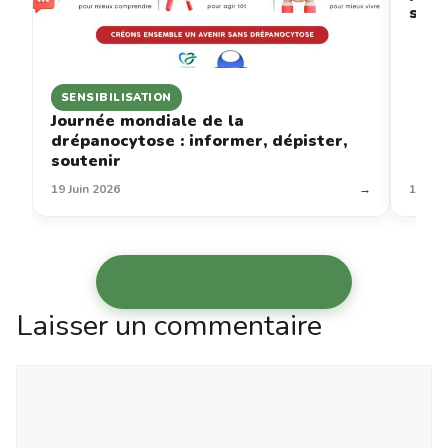
sous
SENSIBILISATION
Journée mondiale de la
drépanocytose : informer, dépister,
soutenir
19 Juin 2026
→
12 Jui
Voir les autres articles →
Laisser un commentaire
Commentaire