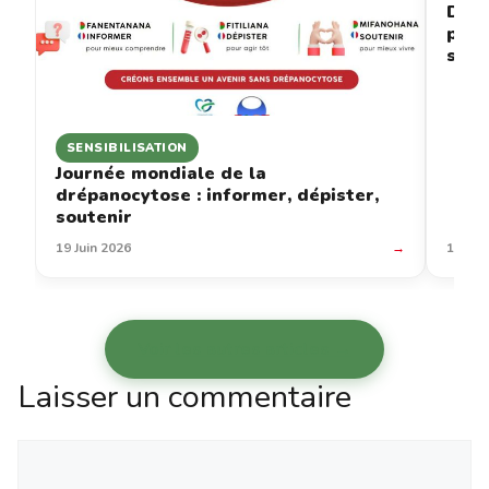
Drép
prév
sous
SENSIBILISATION
Journée mondiale de la
drépanocytose : informer, dépister,
soutenir
19 Juin 2026
→
12 Jui
Voir les autres articles →
Laisser un commentaire