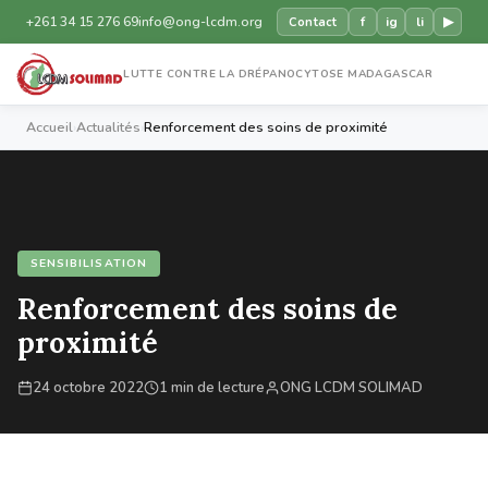
+261 34 15 276 69
info@ong-lcdm.org
f
ig
li
▶
Contact
LUTTE CONTRE LA DRÉPANOCYTOSE MADAGASCAR
Accueil
›
Actualités
›
Renforcement des soins de proximité
SENSIBILISATION
Renforcement des soins de
proximité
24 octobre 2022
1 min de lecture
ONG LCDM SOLIMAD