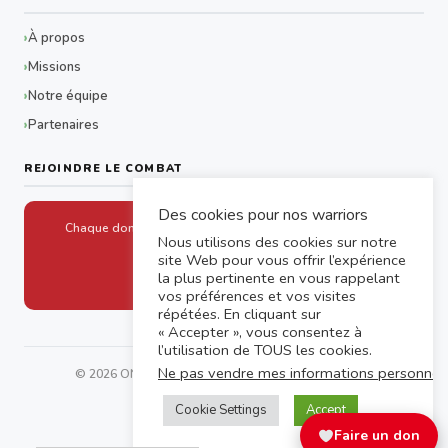
À propos
Missions
Notre équipe
Partenaires
REJOINDRE LE COMBAT
Des cookies pour nos warriors
Chaque don aide un drépanocytaire à accéder aux soins
Nous utilisons des cookies sur notre
site Web pour vous offrir l’expérience
Faire un don
la plus pertinente en vous rappelant
vos préférences et vos visites
répétées. En cliquant sur
« Accepter », vous consentez à
l’utilisation de TOUS les cookies.
Ne pas vendre mes informations personnel
© 2026 ONG LCDM SOLIMAD — Tous droits réservés
Cookie Settings
Accept
f
ig
li
▶
Faire un don
Mentions légales
Confidentialité