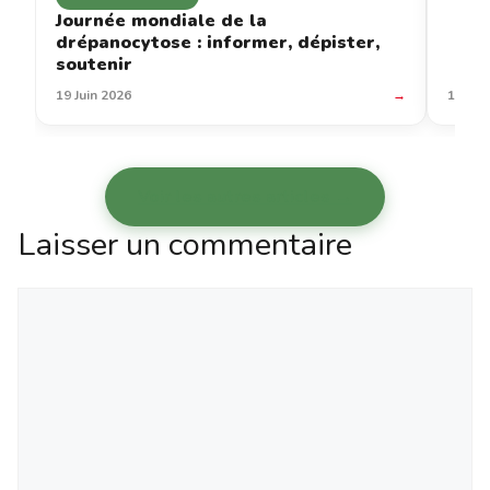
Journée mondiale de la
drépanocytose : informer, dépister,
soutenir
19 Juin 2026
→
12 Jui
Voir les autres articles →
Laisser un commentaire