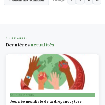
Retour aux actualités
Partager :
f
𝕏
in
✉
À LIRE AUSSI
Dernières
actualités
SENSIBILISATION
Journée mondiale de la drépanocytose :