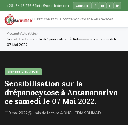
+261 34 15 276 69
info@ong-lcdm.org
f
ig
li
▶
Contact
LUTTE CONTRE LA DRÉPANOCYTOSE MADAGASCAR
Accueil
›
Actualités
›
Sensibilisation sur la drépanocytose à Antananarivo ce samedi le
07 Mai 2022.
SENSIBILISATION
Sensibilisation sur la
drépanocytose à Antananarivo
ce samedi le 07 Mai 2022.
9 mai 2022
1 min de lecture
ONG LCDM SOLIMAD