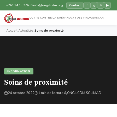
+261 34 15 276 69
info@ong-lcdm.org
f
ig
li
▶
Contact
LUTTE CONTRE LA DRÉPANOCYTOSE MADAGASCAR
Accueil
›
Actualités
›
Soins de proximité
INFORMATION
Soins de proximité
24 octobre 2022
1 min de lecture
ONG LCDM SOLIMAD