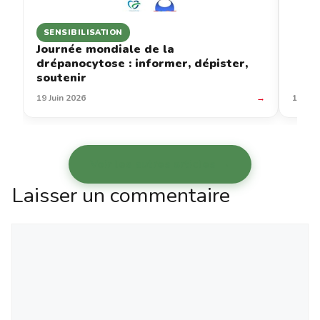
SENSIBILISATION
Journée mondiale de la
drépanocytose : informer, dépister,
soutenir
19 Juin 2026
→
12 Jui
Voir les autres articles →
Laisser un commentaire