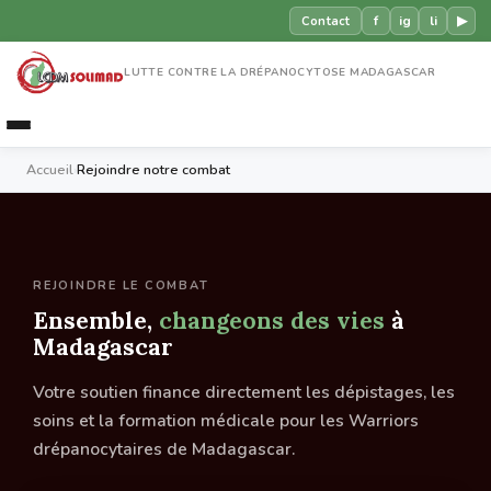
f
ig
li
▶
Contact
LUTTE CONTRE LA DRÉPANOCYTOSE MADAGASCAR
Accueil
›
Rejoindre notre combat
REJOINDRE LE COMBAT
Ensemble,
changeons des vies
à
Madagascar
Votre soutien finance directement les dépistages, les
soins et la formation médicale pour les Warriors
drépanocytaires de Madagascar.