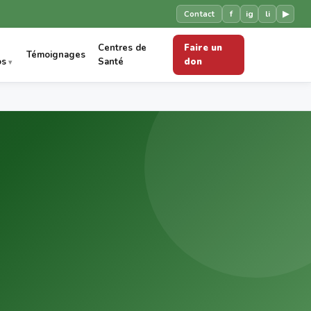
f
ig
li
▶
Contact
Centres de
Faire un
Témoignages
os
Santé
don