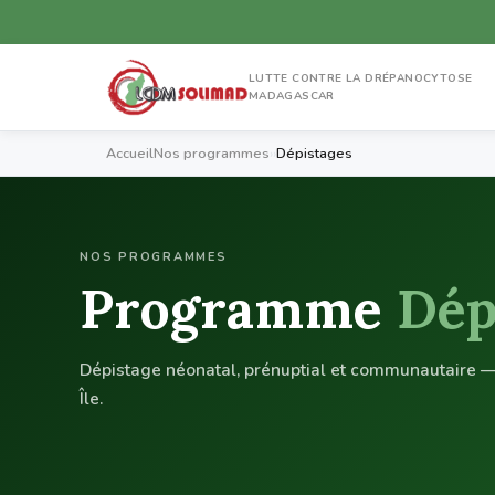
LUTTE CONTRE LA DRÉPANOCYTOSE
MADAGASCAR
Accueil
Nos programmes
›
›
Dépistages
NOS PROGRAMMES
Programme
Dép
Dépistage néonatal, prénuptial et communautaire — 
Île.