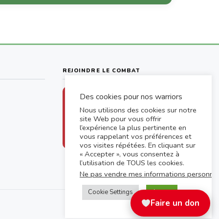
REJOINDRE LE COMBAT
Des cookies pour nos warriors
Chaque don aide un drépanocytaire
à accéder aux soins
Nous utilisons des cookies sur notre
site Web pour vous offrir
Faire un don
l’expérience la plus pertinente en
vous rappelant vos préférences et
vos visites répétées. En cliquant sur
« Accepter », vous consentez à
l’utilisation de TOUS les cookies.
Ne pas vendre mes informations personnel
Cookie Settings
Accept
Faire un don
Mentions légales