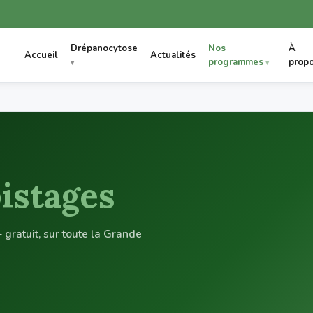
Drépanocytose
Nos
À
Accueil
Actualités
programmes
prop
istages
gratuit, sur toute la Grande