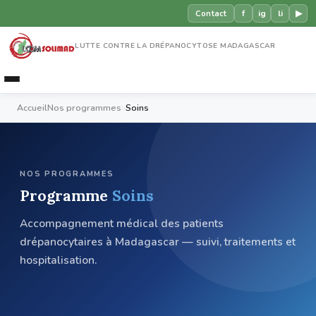
f
ig
li
▶
Contact
LUTTE CONTRE LA DRÉPANOCYTOSE MADAGASCAR
Accueil
Nos programmes
›
›
Soins
NOS PROGRAMMES
Programme
Soins
Accompagnement médical des patients
drépanocytaires à Madagascar — suivi, traitements et
hospitalisation.