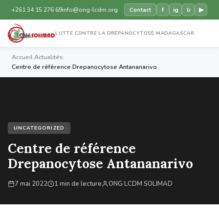
+261 34 15 276 69
info@ong-lcdm.org
f
ig
li
▶
Contact
LUTTE CONTRE LA DRÉPANOCYTOSE MADAGASCAR
Accueil
›
Actualités
›
Centre de référence Drepanocytose Antananarivo
UNCATEGORIZED
Centre de référence
Drepanocytose Antananarivo
7 mai 2022
1 min de lecture
ONG LCDM SOLIMAD