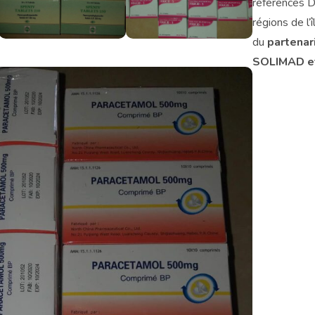
références 
régions de l’îl
du
partenar
SOLIMAD et