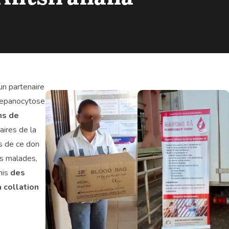
 un partenaire
repanocytose
ns de
ires de la
s de ce don
es malades,
mis
des
 collation