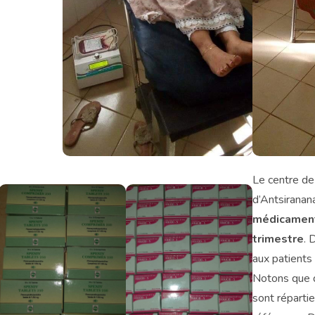
Le centre d
d’Antsiranan
médicamen
trimestre
. 
aux patients
Notons que d
sont réparti