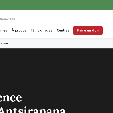
ADAGASCAR
mmes
À propos
Témoignages
Centres
Faire un don
siranana
ence
Antsiranana