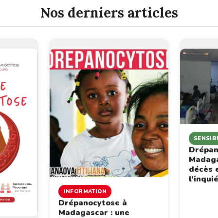
Nos derniers articles
SENSIB
Drépan
Madaga
décès 
l’inqui
INFORMATION
Drépanocytose à
Madagascar : une