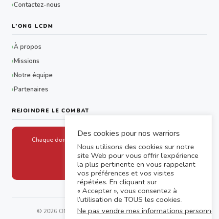
Contactez-nous
L'ONG LCDM
À propos
Missions
Notre équipe
Partenaires
REJOINDRE LE COMBAT
Des cookies pour nos warriors
Chaque don aide un drépanocytaire à accéder aux soins
Nous utilisons des cookies sur notre
site Web pour vous offrir l’expérience
Faire un don
la plus pertinente en vous rappelant
vos préférences et vos visites
répétées. En cliquant sur
« Accepter », vous consentez à
l’utilisation de TOUS les cookies.
Ne pas vendre mes informations personnel
© 2026 ONG LCDM SOLIMAD — Tous droits réservés