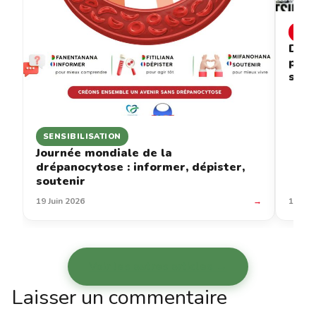
INF
Drép
prév
sous
SENSIBILISATION
Journée mondiale de la
drépanocytose : informer, dépister,
soutenir
19 Juin 2026
→
12 Jui
Voir les autres articles →
Laisser un commentaire