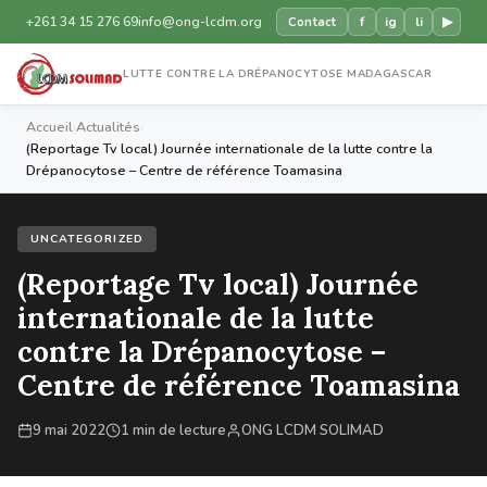
+261 34 15 276 69
info@ong-lcdm.org
f
ig
li
▶
Contact
LUTTE CONTRE LA DRÉPANOCYTOSE MADAGASCAR
Accueil
›
Actualités
›
(Reportage Tv local) Journée internationale de la lutte contre la
Drépanocytose – Centre de référence Toamasina
UNCATEGORIZED
(Reportage Tv local) Journée
internationale de la lutte
contre la Drépanocytose –
Centre de référence Toamasina
9 mai 2022
1 min de lecture
ONG LCDM SOLIMAD