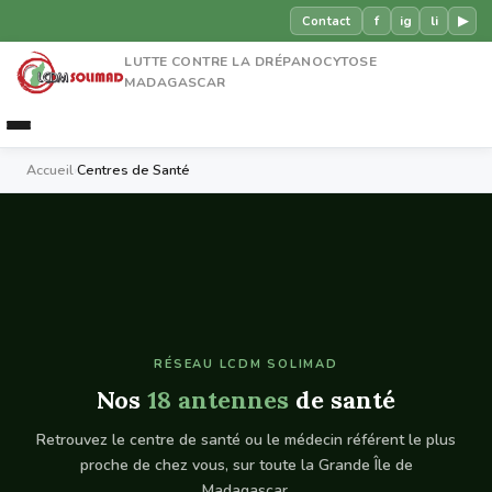
f
ig
li
▶
Contact
LUTTE CONTRE LA DRÉPANOCYTOSE
MADAGASCAR
Accueil
›
Centres de Santé
RÉSEAU LCDM SOLIMAD
Nos
18 antennes
de santé
Retrouvez le centre de santé ou le médecin référent le plus
proche de chez vous, sur toute la Grande Île de
Madagascar.