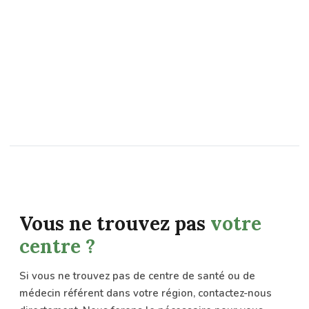
Centre de santé Antsiranana
CENTRE DE RÉFÉRENCE
Diego Suarez, Extrême Nord de Madagascar
À compléter
À compléter
Vous ne trouvez pas
votre
centre ?
Si vous ne trouvez pas de centre de santé ou de
médecin référent dans votre région, contactez-nous