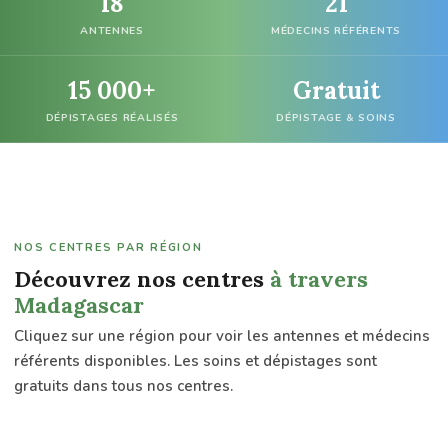
18
21
ANTENNES
MÉDECINS RÉFÉRENTS
15 000+
Gratuit
DÉPISTAGES RÉALISÉS
DÉPISTAGE & SOINS
RÉGION
ANALAMANGA
Antananarivo
6
NOS CENTRES PAR RÉGION
centres
·
Découvrez nos centres
à travers
12
Madagascar
médecins
CÔTE
référents
EST
Cliquez sur une région pour voir les antennes et médecins
Toamasina
référents disponibles. Les soins et dépistages sont
(Tamatave)
Voir les
gratuits dans tous nos centres.
centres
3
centres
·