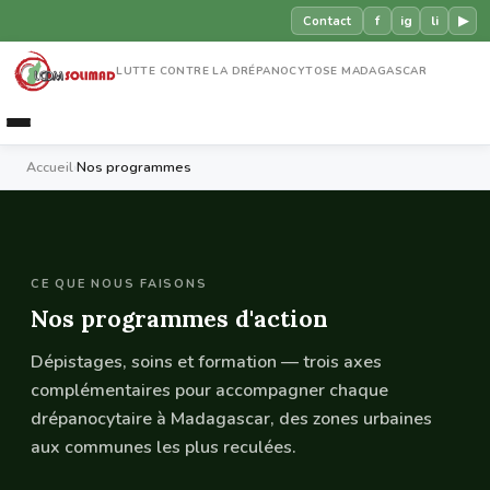
f
ig
li
▶
Contact
LUTTE CONTRE LA DRÉPANOCYTOSE MADAGASCAR
Accueil
›
Nos programmes
CE QUE NOUS FAISONS
Nos programmes d'action
Dépistages, soins et formation — trois axes
complémentaires pour accompagner chaque
drépanocytaire à Madagascar, des zones urbaines
aux communes les plus reculées.