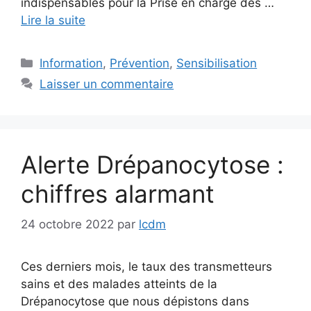
indispensables pour la Prise en charge des …
Lire la suite
Catégories
Information
,
Prévention
,
Sensibilisation
Laisser un commentaire
Alerte Drépanocytose :
chiffres alarmant
24 octobre 2022
par
lcdm
Ces derniers mois, le taux des transmetteurs
sains et des malades atteints de la
Drépanocytose que nous dépistons dans