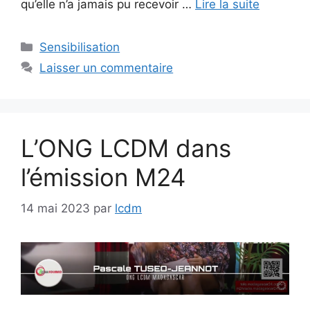
qu’elle n’a jamais pu recevoir …
Lire la suite
Catégories
Sensibilisation
Laisser un commentaire
L’ONG LCDM dans
l’émission M24
14 mai 2023
par
lcdm