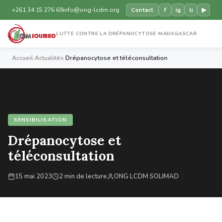
+261 34 15 276 69
info@ong-lcdm.org
f
ig
li
▶
Contact
LUTTE CONTRE LA DRÉPANOCYTOSE MADAGASCAR
Accueil
›
Actualités
›
Drépanocytose et téléconsultation
SENSIBILISATION
Drépanocytose et
téléconsultation
15 mai 2023
2 min de lecture
ONG LCDM SOLIMAD