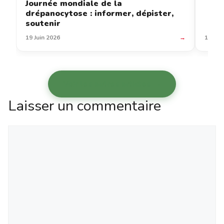
Journée mondiale de la
drépanocytose : informer, dépister,
soutenir
19 Juin 2026
→
12 Jui
Voir les autres articles →
Laisser un commentaire