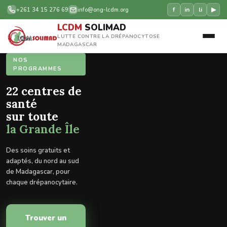
f
in
li
▶
+261 34 15 276 69
info@ong-lcdm.org
LCDM
SOLIMAD
LUTTE CONTRE LA DRÉPANOCYTOSE
MADAGASCAR
ONG LCDM · DEPUIS
NOS
SENSIBILISATION
2005
PROGRAMMES
19 Juin —
Lutte Contre
22 centres de
Journée
la
santé
Mondiale
Drépanocytose
sur toute
de la
à Madagascar
la Grande Île
Drépanocytose
Dépistage, soins et
Des soins gratuits et
Chaque année, nous
plaidoyer — nous
adaptés, du nord au sud
mobilisons patients,
accompagnons les patients
de Madagascar, pour
médecins et familles pour
et leurs familles sur toute
chaque drépanocytaire.
briser le silence.
la Grande Île.
Trouver un
Lire nos