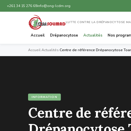
+261 34 15 276 69
info@ong-lcdm.org
LUTTE CONTRE LA DRÉPANOCYTOSE M
Accueil
Drépanocytose
Actualités
Nos progra
Accueil
›
Actualités
›
Centre de référence Drépanocytose Toa
INFORMATION
Centre de référ
Drépanocytose 