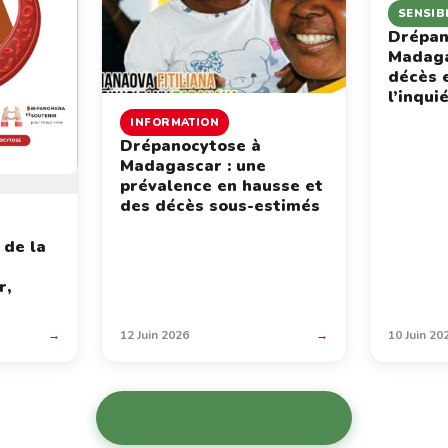
SENSIB
Drépan
Madaga
décès 
l’inqui
INFORMATION
Drépanocytose à
Madagascar : une
prévalence en hausse et
des décès sous-estimés
 de la
r,
→
12 Juin 2026
→
10 Juin 20
Voir les autres articles →