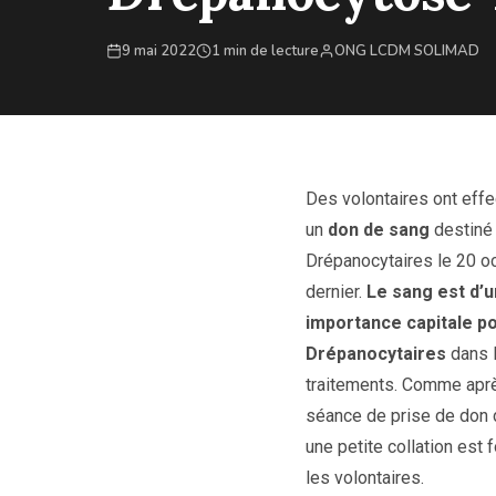
9 mai 2022
1 min de lecture
ONG LCDM SOLIMAD
Des volontaires ont eff
un
don de sang
destiné
Drépanocytaires le 20 o
dernier.
Le sang est d’
importance capitale p
Drépanocytaires
dans 
traitements. Comme apr
séance de prise de don 
une petite collation est 
les volontaires.