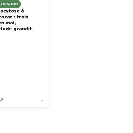
ILISATION
ocytose à
scar : trois
en mai,
étude grandit
26
→