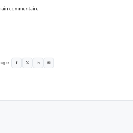
hain commentaire.
tager :
f
𝕏
in
✉