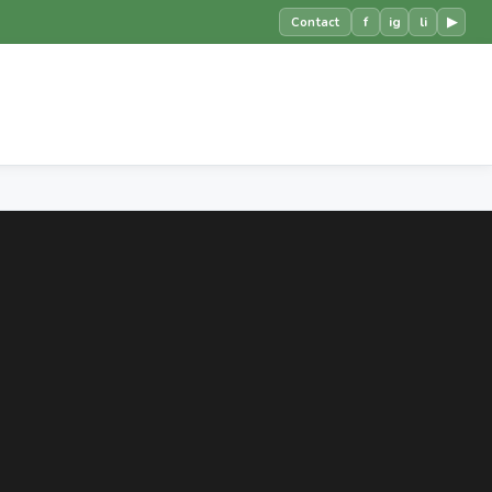
f
ig
li
▶
Contact