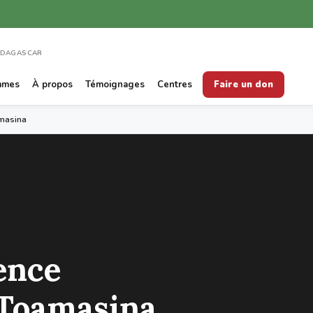
ADAGASCAR
mmes
À propos
Témoignages
Centres
Faire un don
masina
ence
Toamasina