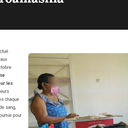
ectué
 aux
ctobre
une
our
les
leurs
ès chaque
de sang,
fournie pour