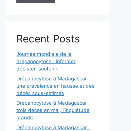
Recent Posts
Journée mondiale de la
drépanocytose : informer,
dépister, soutenir
Drépanocytose à Madagascar :
une prévalence en hausse et des
décès sous-estimés
Drépanocytose à Madagascar :
trois décès en mai, l’inquiétude
grandit
Drépanocytose à Madagascar :