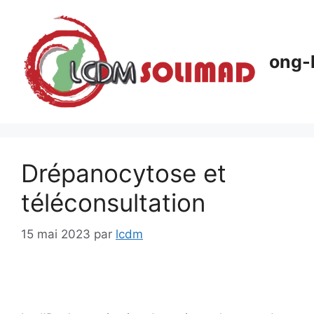
Aller
au
contenu
ong-
Drépanocytose et
téléconsultation
15 mai 2023
par
lcdm