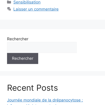
Catégories
Sensibilisation
Laisser un commentaire
Rechercher
Rechercher
Recent Posts
Journée mondiale de la drépanocytose :