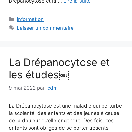
Drépanocytose et la …
Lire la suite
Catégories
Information
Laisser un commentaire
La Drépanocytose et
les études￼
9 mai 2022
par
lcdm
La Drépanocytose est une maladie qui perturbe
la scolarité des enfants et des jeunes à cause
de la douleur qu’elle engendre. Des fois, ces
enfants sont obligés de se porter absents